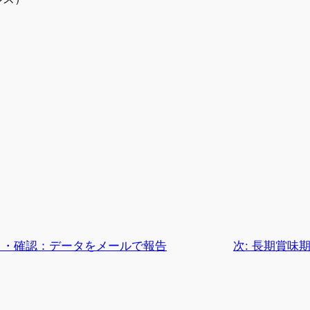
ト・確認：データをメールで報告
次:
長期賞味期