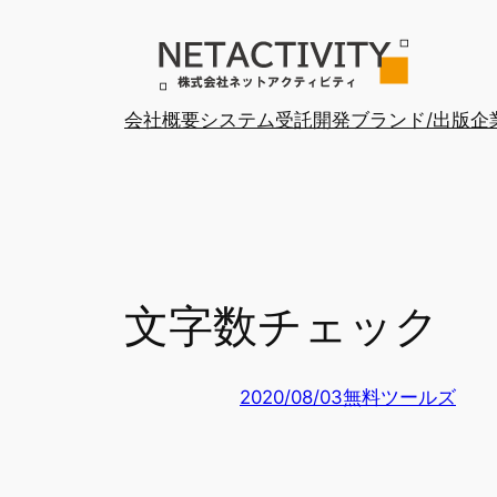
内
容
を
ス
会社概要
システム受託開発
ブランド/出版
企
キ
ッ
プ
文字数チェック
2020/08/03
無料ツールズ