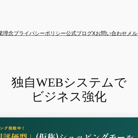
業理念
プライバシーポリシー
公式ブログ
X
お問い合わせ
メル
独自WEBシステムで
ビジネス強化
ング挑戦中！
期評価型」
(仮称)ショッピングモール