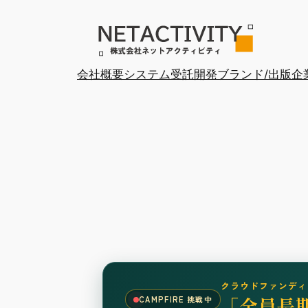
内
容
を
ス
会社概要
システム受託開発
ブランド/出版
企
キ
ッ
プ
クラウドファンディ
「全員長
CAMPFIRE 挑戦中