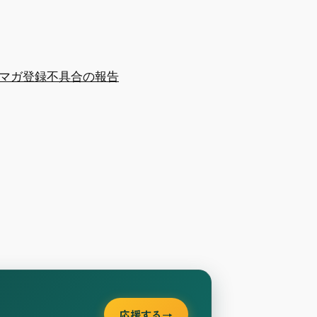
マガ登録
不具合の報告
応援する
→