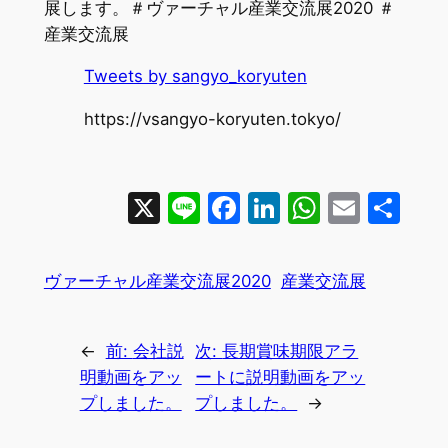
展します。＃ヴァーチャル産業交流展2020 ＃
産業交流展
Tweets by sangyo_koryuten
https://vsangyo-koryuten.tokyo/
X
Line
Facebook
LinkedIn
WhatsA
Email
共
有
ヴァーチャル産業交流展2020
産業交流展
←
前:
会社説
次:
長期賞味期限アラ
明動画をアッ
ートに説明動画をアッ
プしました。
プしました。
→