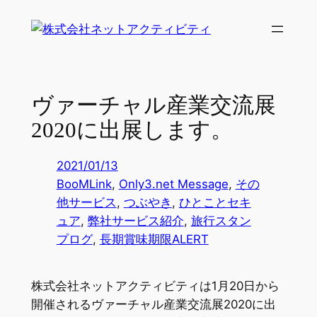
内
容
を
ス
キ
ヴァーチャル産業交流展
ッ
2020に出展します。
プ
2021/01/13
BooMLink
, 
Only3.net Message
, 
その
他サービス
, 
つぶやき
, 
ひとことセキ
ュア
, 
弊社サービス紹介
, 
旅行スタン
プログ
, 
長期賞味期限ALERT
株式会社ネットアクティビティは1月20日から
開催されるヴァーチャル産業交流展2020に出