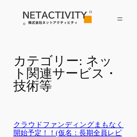
内
容
を
ス
キ
ッ
プ
カテゴリー:
ネッ
ト関連サービス・
技術等
クラウドファンディングまもなく
開始予定！！(仮名：長期全員レビ